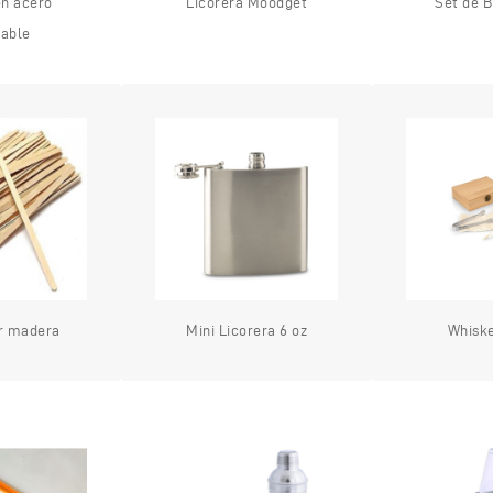
en acero
Licorera Moodget
Set de B
dable
r madera
Mini Licorera 6 oz
Whisk