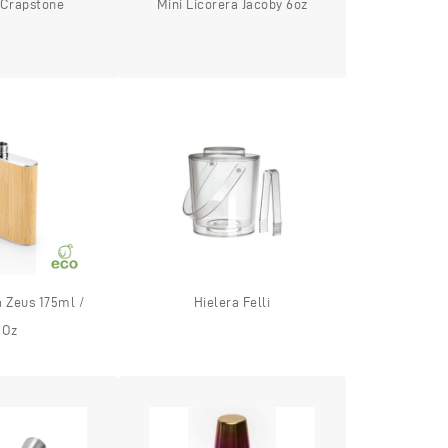
 Crapstone
Mini Licorera Jacoby 6oz
a Zeus 175ml /
Hielera Felli
 Oz