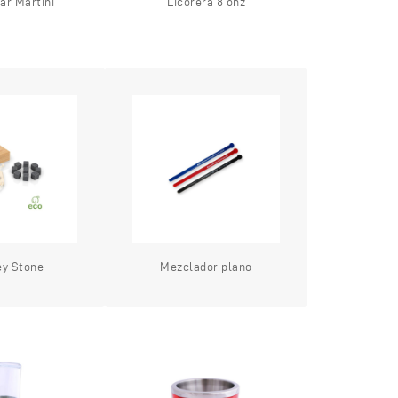
ar Martini
Licorera 8 onz
ey Stone
Mezclador plano