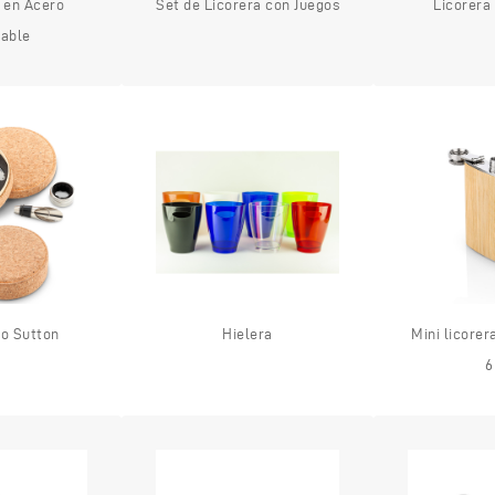
 en Acero
Set de Licorera con Juegos
Licorera
dable
no Sutton
Hielera
Mini licorer
6