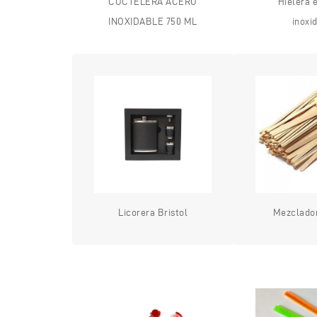
COCTELERA ACERO
Hielera 
INOXIDABLE 750 ML
inoxi
Licorera Bristol
Mezclado