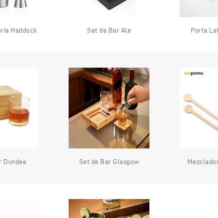
ería Haddock
Set de Bar Ale
Porta La
r Dundee
Set de Bar Glasgow
Mezclado