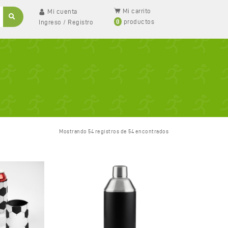
Mi carrito
Mi cuenta
0
productos
Ingreso
/
Registro
Mostrando 54 registros de 54 encontrados