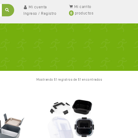
Mi carrito
Mi cuenta
0
productos
Ingreso
/
Registro
Mostrando 51 registros de 51 encontrados