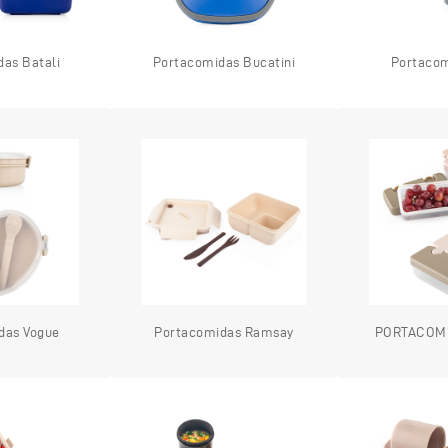
as Batali
Portacomidas Bucatini
Portacom
das Vogue
Portacomidas Ramsay
PORTACOMI