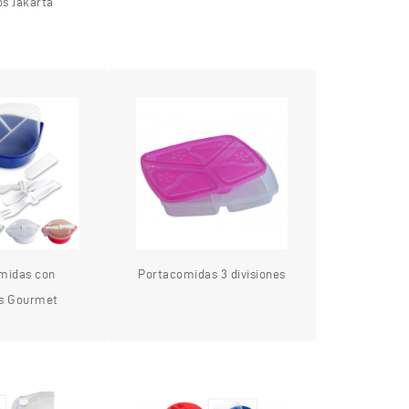
os Jakarta
midas con
Portacomidas 3 divisiones
os Gourmet