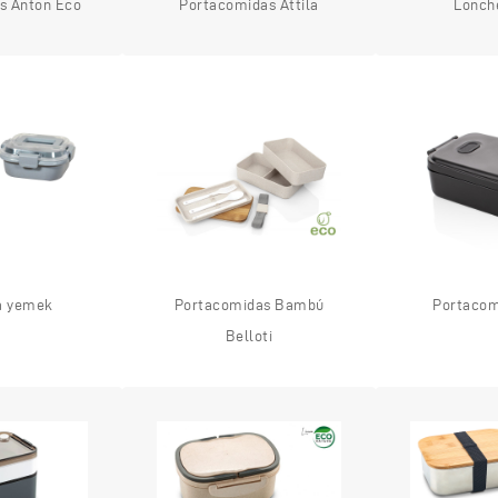
s Anton Eco
Portacomidas Attila
Lonch
a yemek
Portacomidas Bambú
Portacom
Belloti