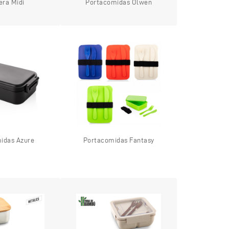
era Midi
Portacomidas Olwen
idas Azure
Portacomidas Fantasy