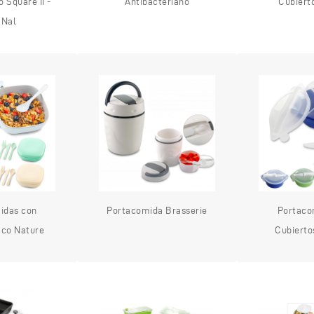
 Square II -
Antibacteriano
Cubiert
 Nal
idas con
Portacomida Brasserie
Portaco
Eco Nature
Cubiert