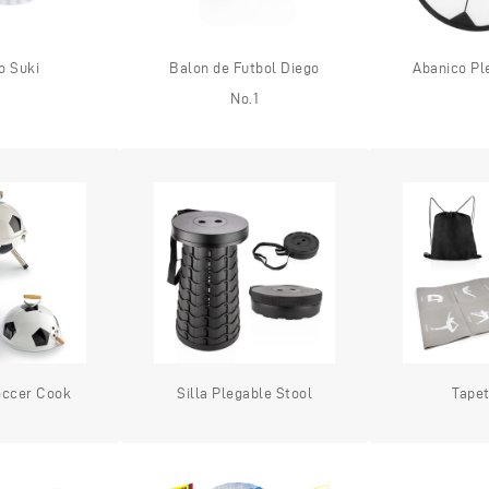
o Suki
Balon de Futbol Diego
Abanico Pl
No.1
occer Cook
Silla Plegable Stool
Tape