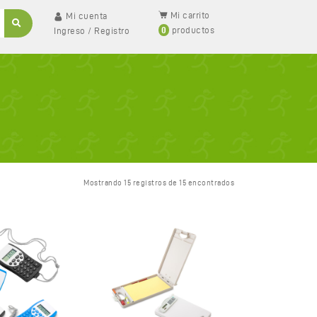
Mi carrito
Mi cuenta
0
productos
Ingreso
/
Registro
Mostrando 15 registros de 15 encontrados