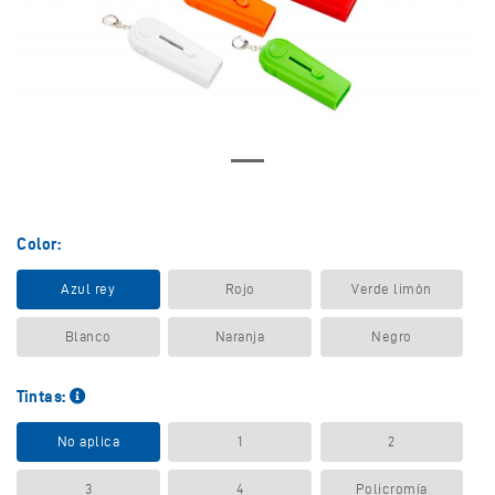
Color:
Azul rey
Rojo
Verde limón
Blanco
Naranja
Negro
Tintas:
No aplica
1
2
3
4
Policromía