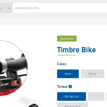
s
Destacado
Timbre Bike
Color:
Azul
Sílver
Tintas:
No aplica
1
Policromía