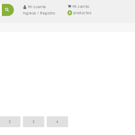
Mi carrito
Mi cuenta
0
productos
Ingreso
/
Registro
2
3
4