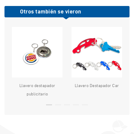
Otros también se vieron
Llavero destapador
Llavero Destapador Car
L
publicitario