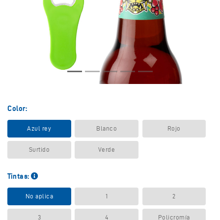
Color:
Azul rey
Blanco
Rojo
Surtido
Verde
Tintas:
No aplica
1
2
3
4
Policromía