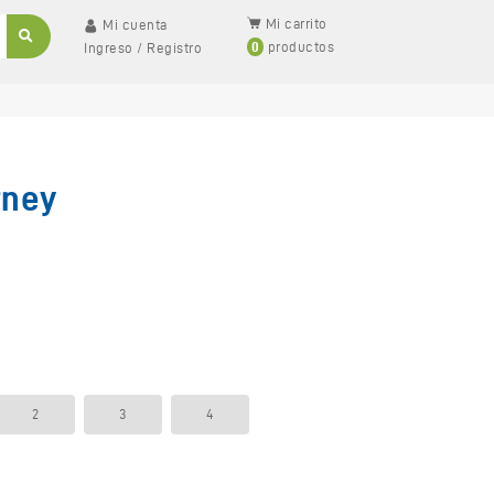
Mi carrito
Mi cuenta
0
productos
Ingreso
/
Registro
tney
2
3
4