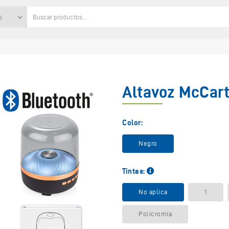
s
Altavoz McCar
Color:
Negro
Tintas:
No aplica
1
Policromía