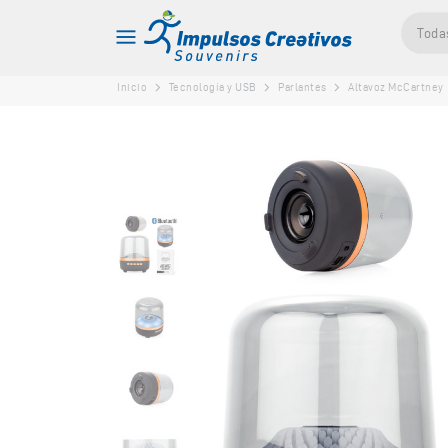
Toda
Inicio
Tecnología y USB
Parlantes
Altavoz McCartney